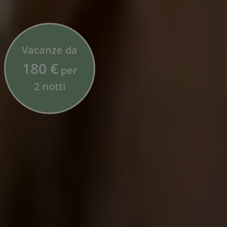
Vacanze da
180 €
per
2 notti