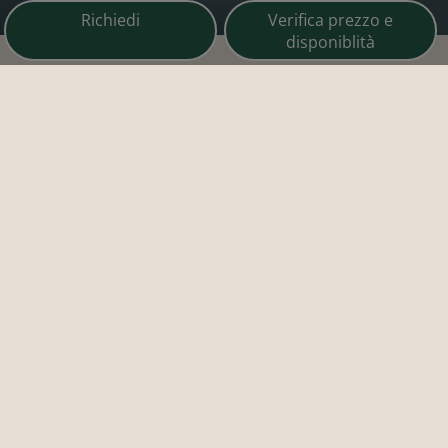
Richiedi
Verifica prezzo e
disponiblità
Vacanze di classe con vista panoramica
Hotel Brenta Dolomites a Monte Bondone
✔
All Inclusive
✔
Hotel perfetto per famiglie
✔
Panorama unico sulle Dolomiti
In posizione privilegiata a 1650 metri di quota con
superba
vista panoramica
sulle magnifiche vette trentine,
il Panorama Hotel Brenta Dolomites si integra
armoniosamente nell’ambiente naturale del
Monte
Bondone
. Spettacolari vetrate e innovativi elementi in
legno ne caratterizzano il
design moderno
dalle linee
essenziali e raffinate.
Poco distante da Trento, il Monte Bondone è una perla rara