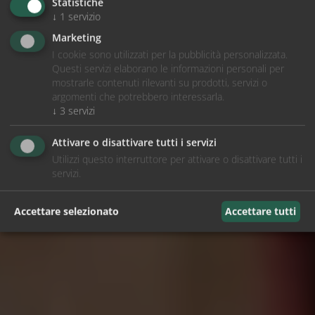
Statistiche
↓
1
servizio
Marketing
I cookie sono utilizzati per la pubblicità personalizzata.
Questi servizi elaborano le informazioni personali per
mostrarle contenuti rilevanti su prodotti, servizi o
argomenti che potrebbero interessarla.
↓
3
servizi
Attivare o disattivare tutti i servizi
Utilizzi questo interruttore per attivare o disattivare tutti i
servizi.
Accettare selezionato
Accettare tutti